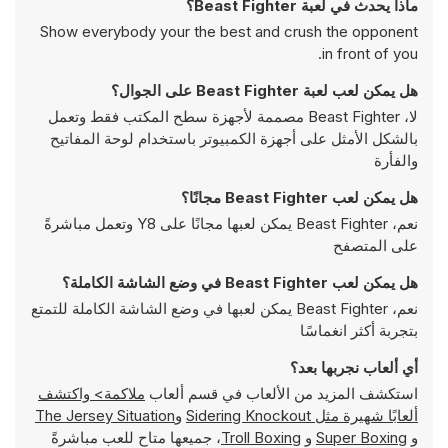
ماذا يحدث في لعبة Beast Fighter؟
Show everybody your the best and crush the opponent
in front of you.
هل يمكن لعب لعبة Beast Fighter على الجوال؟
لا، Beast Fighter مصممة لأجهزة سطح المكتب فقط وتعمل
بالشكل الأمثل على أجهزة الكمبيوتر باستخدام لوحة المفاتيح
والفأرة
هل يمكن لعب Beast Fighter مجانًا؟
نعم، Beast Fighter يمكن لعبها مجانًا على Y8 وتعمل مباشرةً
على المتصفح
هل يمكن لعب Beast Fighter في وضع الشاشة الكاملة؟
نعم، Beast Fighter يمكن لعبها في وضع الشاشة الكاملة للتمتع
بتجربة أكثر انغماسًا
أي ألعاب نجربها بعد؟
استكشف المزيد من الألعاب في قسم ألعاب
ملاكمة> واكتشف
ألعابًا شهيرة مثل
Sidering Knockout
و
The Jersey Situation
و
Super Boxing
و
Troll Boxing
، جميعها متاح للعب مباشرةً