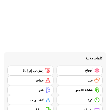
كلمات دلالية
أفخاخ
إتش تي إم إل 5
حب
حواجز
شاشة اللمس
قفز
كرة
لاعب واحد
منصات
موبايل