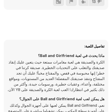
13
تفاصيل اللعبة:
ماذا يحدث في لعبة Ball and Girlfriend؟
الكرة والصديقة هي لعبة مغامرات ممتعة حيث يتعين عليك إنقاذ
صديقتك والتغلب على التحديات الخطيرة. صديقة كرتنا في
خطر! إنها محبوسة في قفص، والمفتاح مخبأ! عليك أن تجد
المفتاح وتنقذ صديقتك المفضلة! العديد من المستويات، ومواقع
مختلفة، وأعداء، وعقبات خطيرة، ورسومات جيدة، وأكثر من
ذلك بكثير في انتظارك! العب لعبة الكرة والصديقة على Y8 الآن.
هل يمكن لعب لعبة Ball and Girlfriend على الجوال؟
نعم، Ball and Girlfriend يمكن لعبها على أجهزة الجوال وكذلك
على أجهزة سطح المكتب. يمكن تشغيلها مباشرة على المتصفح