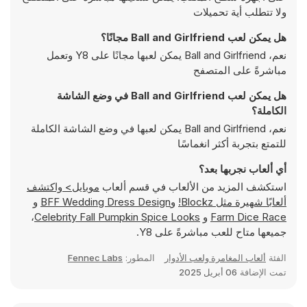
ولا تتطلب أية تحميلات
هل يمكن لعب Ball and Girlfriend مجانًا؟
نعم، Ball and Girlfriend يمكن لعبها مجانًا على Y8 وتعمل
مباشرةً على المتصفح
هل يمكن لعب Ball and Girlfriend في وضع الشاشة
الكاملة؟
نعم، Ball and Girlfriend يمكن لعبها في وضع الشاشة الكاملة
للتمتع بتجربة أكثر انغماسًا
أي ألعاب نجربها بعد؟
استكشف المزيد من الألعاب في قسم ألعاب
موبايل> واكتشف
ألعابًا شهيرة مثل
Blockz!
و
BFF Wedding Dress Design
و
Farm Dice Race
و
Celebrity Fall Pumpkin Spice Looks
،
جميعها متاح للعب مباشرةً على Y8.
الفئة
ألعاب المغامرة ولعب الأدوار
المطور:
Fennec Labs
تمت الإضافة
06 أبريل 2025