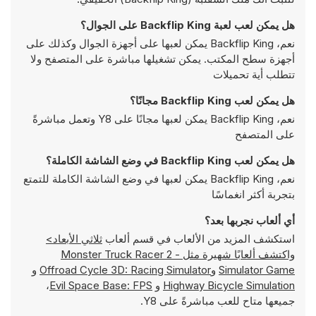
هل يمكن لعب لعبة Backflip King على الجوال؟
نعم، Backflip King يمكن لعبها على أجهزة الجوال وكذلك على
أجهزة سطح المكتب. يمكن تشغيلها مباشرة على المتصفح ولا
تتطلب أية تحميلات
هل يمكن لعب Backflip King مجانًا؟
نعم، Backflip King يمكن لعبها مجانًا على Y8 وتعمل مباشرةً
على المتصفح
هل يمكن لعب Backflip King في وضع الشاشة الكاملة؟
نعم، Backflip King يمكن لعبها في وضع الشاشة الكاملة للتمتع
بتجربة أكثر انغماسًا
أي ألعاب نجربها بعد؟
استكشف المزيد من الألعاب في قسم ألعاب
ثلاثي الأبعاد>
واكتشف ألعابًا شهيرة مثل
Monster Truck Racer 2 -
Simulator Game
و
Offroad Cycle 3D: Racing Simulator
و
Highway Bicycle Simulation
و
Evil Space Base: FPS
،
جميعها متاح للعب مباشرةً على Y8.