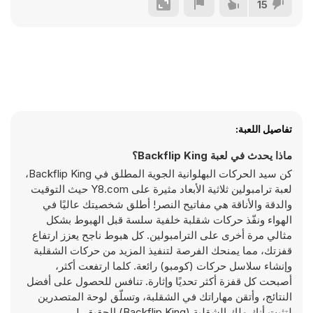
15
تفاصيل اللعبة:
ماذا يحدث في لعبة Backflip King؟
كن سيد الحركات البهلوانية الجوية المطلق في Backflip King،
لعبة ترامبولين ثلاثية الأبعاد مثيرة على Y8.com حيث التوقيت
والدقة والأناقة هي مفاتيح النصر! أطلق شخصيتك عاليًا في
الهواء ونفّذ حركات شقلبة خلفية سلسة قبل الهبوط بشكل
مثالي مرة أخرى على الترامبولين. كل هبوط ناجح يعزز ارتفاع
قفزتك، مما يمنحك الفرصة لتنفيذ المزيد من حركات الشقلبة
وإنشاء سلاسل حركات (كومبو) رائعة. كلما ارتفعت أكثر،
أصبحت كل قفزة أكثر تحديًا وإثارة. تنافس للحصول على أفضل
النتائج، وأتقن مهاراتك في الشقلبة، وتسلّق لوحة المتصدرين
لتثبت أنك ملك الشقلبة (Backflip King) الحقيقي!