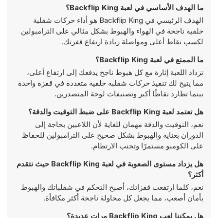
ما الهدف الأساسي في لعبة Backflip King؟
الهدف الرئيسي في Backflip King هو أداء حركات شقلبة
خلفية ناجحة في الهواء والهبوط بشكل مثالي على الترامبولين
لكسب نقاط أعلى ومواصلة زيادة ارتفاع قفزتك.
ما الممتع في لعبة Backflip King؟
تزداد اللعبة إثارة مع كل هبوط ناجح يدفعك إلى ارتفاع أعلى،
مما يتيح لك تنفيذ حركات شقلبة خلفية متعددة في قفزة واحدة
بينما تطارد نقاطًا أكبر وتصنيفات لوحة المتصدرين.
هل تعتمد لعبة Backflip King على ضبط التوقيت والدقة؟
نعم، التوقيت والدقة مهمان للغاية لأن اللاعبين بحاجة إلى
الدوران بعناية والهبوط بشكل صحيح على الترامبولين للحفاظ
على الكومبو مستمرًا وتجنب الارتطام.
هل يزداد مستوى الصعوبة في لعبة Backflip King حيث نتقدم
أكثر؟
نعم، كلما ارتفعت قفزاتك، أصبح التحكم في شقلباتك والهبوط
بأمان أصعب، مما يجعل كل محاولة ناجحة أكثر مكافأة.
هل يمكننا لعب Backflip King مرات عديدة؟