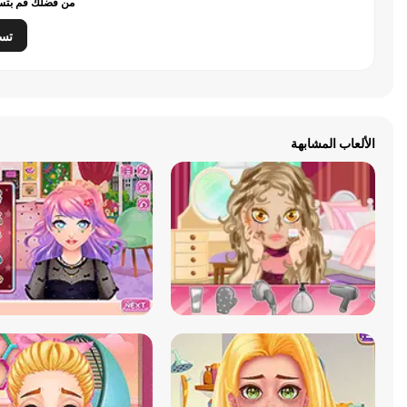
من فضلك قم بتسج
تس
الألعاب المشابهة