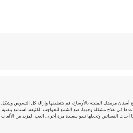
ASMR Be، كن طبيب أسنان وعالج أسنان مريضك المليئة بالأوساخ، قم بتنظيفها وإزالة كل التسوس وشك
اعدها في علاج مشكلة وجهها. ضع الشمع للحواجب الكثيفة. استمتع بتقنية إ
ها أحدث الفساتين وتجعلها تبدو سعيدة مرة أخرى. العب المزيد من الألعا