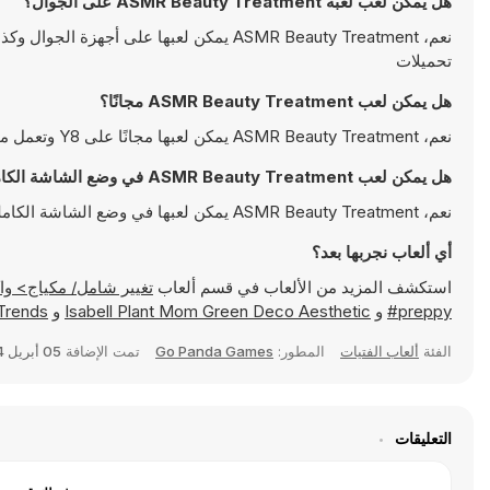
هل يمكن لعب لعبة ASMR Beauty Treatment على الجوال؟
نعم، ASMR Beauty Treatment يمكن لعبها ع
تحميلات
هل يمكن لعب ASMR Beauty Treatment مجانًا؟
نعم، ASMR Beauty Treatment يمكن لعبها مجانًا على Y8 وتعمل مباشرةً على المتصفح
هل يمكن لعب ASMR Beauty Treatment في وضع الشاشة الكاملة؟
نعم، ASMR Beauty Treatment يمكن لعبها في وضع الشاشة الكاملة للتمتع بتجربة أكثر انغماسًا
أي ألعاب نجربها بعد؟
استكشف المزيد من الألعاب في قسم ألعاب
تغيير شامل/ مكياج> واكتشف ألعابًا شهيرة مثل
#preppy
و
Isabell Plant Mom Green Deco Aesthetic
و
 Trends
الفئة
ألعاب الفتيات
المطور:
Go Panda Games
تمت الإضافة
05 أبريل 2024
التعليقات