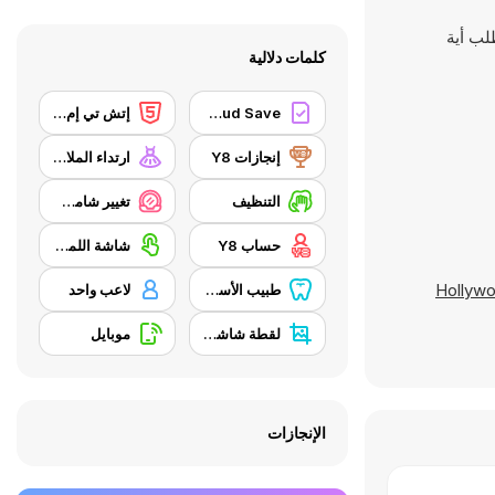
طلب أية
كلمات دلالية
Y8 Cloud Save
إتش تي إم إل 5
إنجازات Y8
ارتداء الملابس
التنظيف
تغيير شامل/ مكياج
حساب Y8
شاشة اللمس
Hollywo
طبيب الأسنان
لاعب واحد
لقطة شاشة Y8
موبايل
الإنجازات