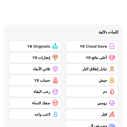
كلمات دلالية
Y8 Originals
Y8 Cloud Save
أعلى نتائج Y8
إنجازات Y8
تبادل إطلاق النار
ثلاثي الأبعاد
جيش
حساب Y8
دم
رعب البقاء
زومبي
سفك الدماء
قتل
لاعب واحد
ويب جي إل