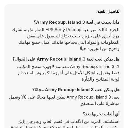
تفاصيل اللعبة:
ماذا يحدث في لعبة Army Recoup: Island 3؟
الجزء الثالث من لعبة FPS Army Recoup الضاربة! يتم نشرك
مرة أخرى على جزيرة حيث تحتاج للحصول على بعض
المعلومات والمواد التي يحتاجها قائدك. أكمل جميع مهامك
واخرج من الجزيرة حياً!
هل يمكن لعب لعبة Army Recoup: Island 3 على الجوال؟
لا، Army Recoup: Island 3 مصممة لأجهزة سطح المكتب
فقط وتعمل بالشكل الأمثل على أجهزة الكمبيوتر باستخدام
لوحة المفاتيح والفأرة
هل يمكن لعب Army Recoup: Island 3 مجانًا؟
نعم، Army Recoup: Island 3 يمكن لعبها مجانًا على Y8 وتعمل
مباشرةً على المتصفح
أي ألعاب نجربها بعد؟
استكشف المزيد من الألعاب في قسم ألعاب
ويب جي إل>
واكتشف ألعابًا شهيرة مثل
Truck Driver Crazy Road
و
Brutal