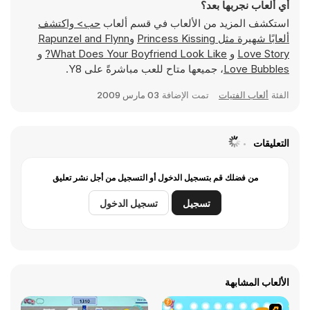
أي ألعاب نجربها بعد؟
استكشف المزيد من الألعاب في قسم ألعاب
حب> واكتشف
ألعابًا شهيرة مثل
Princess Kissing
و
Rapunzel and Flynn
Love Story
و
What Does Your Boyfriend Look Like?
و
Love Bubbles
، جميعها متاح للعب مباشرةً على Y8.
الفئة
ألعاب الفتيات
تمت الإضافة
03 مارس 2009
التعليقات
من فضلك قم بتسجيل الدخول أو التسجيل من أجل نشر تعليق
تسجيل
تسجيل الدخول
الألعاب المشابهة