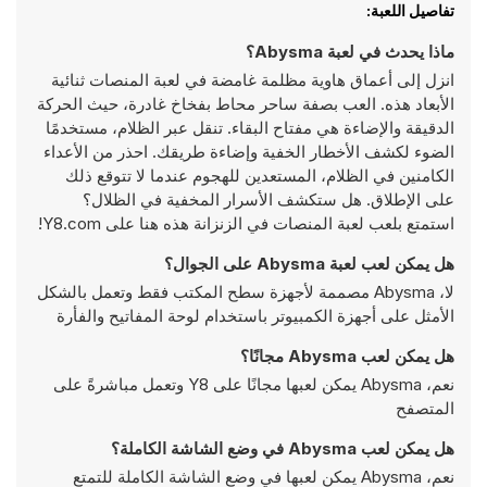
تفاصيل اللعبة:
ماذا يحدث في لعبة Abysma؟
انزل إلى أعماق هاوية مظلمة غامضة في لعبة المنصات ثنائية
الأبعاد هذه. العب بصفة ساحر محاط بفخاخ غادرة، حيث الحركة
الدقيقة والإضاءة هي مفتاح البقاء. تنقل عبر الظلام، مستخدمًا
الضوء لكشف الأخطار الخفية وإضاءة طريقك. احذر من الأعداء
الكامنين في الظلام، المستعدين للهجوم عندما لا تتوقع ذلك
على الإطلاق. هل ستكشف الأسرار المخفية في الظلال؟
استمتع بلعب لعبة المنصات في الزنزانة هذه هنا على Y8.com!
هل يمكن لعب لعبة Abysma على الجوال؟
لا، Abysma مصممة لأجهزة سطح المكتب فقط وتعمل بالشكل
الأمثل على أجهزة الكمبيوتر باستخدام لوحة المفاتيح والفأرة
هل يمكن لعب Abysma مجانًا؟
نعم، Abysma يمكن لعبها مجانًا على Y8 وتعمل مباشرةً على
المتصفح
هل يمكن لعب Abysma في وضع الشاشة الكاملة؟
نعم، Abysma يمكن لعبها في وضع الشاشة الكاملة للتمتع