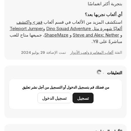
بتجربة أكثر انغماسًا
أي ألعاب نجربها بعد؟
استكشف المزيد من الألعاب في قسم ألعاب
قفز> واكتشف
ألعابًا شهيرة مثل
Dino Squad Adventure
و
Teleport Jumper
و
Steve and Alex: Nether
و
ShapeMaze
، جميعها متاح للعب
مباشرةً على Y8.
الفئة
ألعاب المغامرة ولعب الأدوار
تمت الإضافة
29 يوليو 2024
التعليقات
من فضلك قم بتسجيل الدخول أو التسجيل من أجل نشر تعليق
تسجيل
تسجيل الدخول