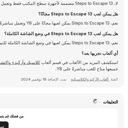
لا، 13 Steps to Escape مصممة لأجهزة سطح المكتب فقط وتعمل بالشكل الأمثل على أجهزة الكمبيوتر باستخدام لوحة المفاتيح والفأرة
هل يمكن لعب 13 Steps to Escape مجانًا؟
نعم، 13 Steps to Escape يمكن لعبها مجانًا على Y8 وتعمل مباشرةً على المتصفح
هل يمكن لعب 13 Steps to Escape في وضع الشاشة الكاملة؟
نعم، 13 Steps to Escape يمكن لعبها في وضع الشاشة الكاملة للتمتع بتجربة أكثر انغماسًا
أي ألعاب نجربها بعد؟
استكشف المزيد من الألعاب في قسم ألعاب
كلاسيك وأركيد> واكتشف ألعابًا شهيرة مثل
جميعها متاح للعب مباشرةً على Y8.
الفئة
ألعاب الأركيد والكلاسيكية
تمت الإضافة
18 نوفمبر 2024
التعليقات
من فضلك قم بتسج
تس