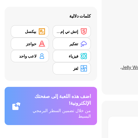
كلمات دلالية
إتش تي إم إل 5
بيكسل
تفكير
حواجز
فيزياء
لاعب واحد
،
Jelly W
لغز
اضف هذه اللعبة إلى صفحتك
الإلكترونية!
من خلال تضمين السطر البرمجي
البسيط