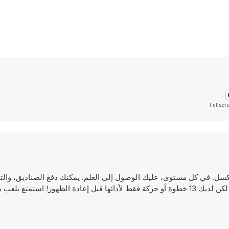
Fullscr
 لعبة ألغاز ثنائية الأبعاد (2D) برسومات البكسل. في كل مستوى، عليك الوصول إلى العلم. يمكنك دفع الصناديق
لفتح الأقفال، وتشغيل المفاتيح، ودحرجة صخرة، والعديد من الآليات. لكن لديك 13 خطوة أو حركة فقط لأدائها قبل إعادة الظهور! 