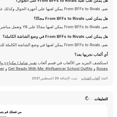
هل يمكن لعب لعبة From BFFs to Rivals على الجوال؟
نعم، From BFFs to Rivals يمكن لعبها على أجهزة الجوال وكذلك على أجهزة سطح المكتب. يمكن تشغيلها مباشرة على المتصفح ولا تتطلب أية تحميلات
هل يمكن لعب From BFFs to Rivals مجانًا؟
نعم، From BFFs to Rivals يمكن لعبها مجانًا على Y8 وتعمل مباشرةً على المتصفح
هل يمكن لعب From BFFs to Rivals في وضع الشاشة الكاملة؟
نعم، From BFFs to Rivals يمكن لعبها في وضع الشاشة الكاملة للتمتع بتجربة أكثر انغماسًا
أي ألعاب نجربها بعد؟
استكشف المزيد من الألعاب في قسم ألعاب
تغيير شامل/ مكياج> واكتشف ألعابًا شهيرة مثل
Roses
و
Get Ready With Me: #Influencer School Outfits
و
ner
الفئة
ألعاب الفتيات
تمت الإضافة
29 اغسطس 2021
التعليقات
من فضلك قم بتسج