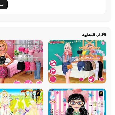
تس
الألعاب المشابهة