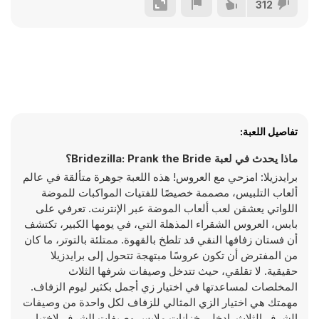
312
تفاصيل اللعبة:
ماذا يحدث في لعبة Bridezilla: Prank the Bride؟
برايدزيلا: امزحي مع العروس! هذه اللعبة جوهرة متألقة في عالم
ألعاب التلبيس، مصممة خصيصًا للفتيات المواكبات للموضة
اللواتي يعشقن لعب ألعاب الموضة عبر الإنترنت. تعرفي على
بابس، العروس الشقراء المذهلة التي، في يومها الكبير، تكتشف
أن فستان زفافها النقي قد تلطخ بالقهوة. ممتلئة بالتوتر، ما كان
من المفترض أن تكون عروسًا مبتهجة تتحول إلى برايدزيلا
حقيقية. لا تقلقي، حيث تتدخل وصيفات شرفها الثلاث
المخلصات لمساعدتها في اختيار زي أجمل بكثير ليوم الزفاف.
مهمتك هي اختيار الزي المثالي للزفاف لكل واحدة من وصيفات
الشرف الثلاث. ادخلي خزانات ملابس وصيفات الشرف لاختيار