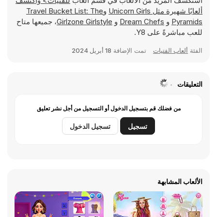
استكشف المزيد من الألعاب في قسم ألعاب
للفتيات> واكتشف
ألعابًا شهيرة مثل
Unicorn Girls
و
Travel Bucket List: The
Pyramids
و
Dream Chefs
و
Girlzone Girlstyle
، جميعها متاح
للعب مباشرةً على Y8.
الفئة
ألعاب الفتيات
تمت الإضافة
18 أبريل 2024
التعليقات
من فضلك قم بتسجيل الدخول أو التسجيل من أجل نشر تعليق
تسجيل
تسجيل الدخول
الألعاب المشابهة