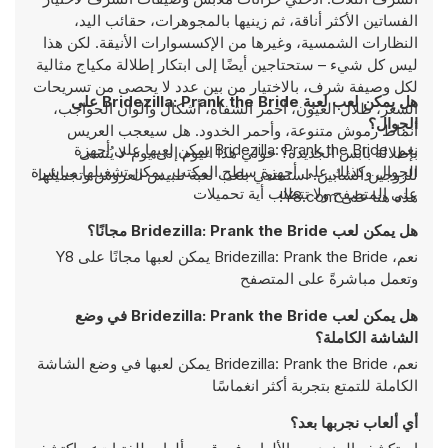
الفساتين الأكثر أناقة، ثم زينيها بالمجوهرات، حقائب اليد،
النظارات الشمسية، وغيرها من الإكسسوارات الأنيقة. لكن هذا
ليس كل شيء – ستحتاجين أيضًا إلى ابتكار إطلالة مكياج مثالية
لكل وصيفة شرف، بالاختيار من بين عدد لا يحصى من تسريحات
هل يمكن لعب لعبة Bridezilla: Prank the Bride على
الشعر، ظلال العيون، أحمر الشفاه، أشكال وألوان الحواجب،
الجوال؟
أنماط رموش متنوعة، وأحمر الخدود. هل سيعجب العريس
نعم، Bridezilla: Prank the Bride يمكن لعبها على أجهزة
بإطلالة بابس الجديدة؟ حولي هذا اليوم إلى يوم لا يُنسى
الجوال وكذلك على أجهزة سطح المكتب. يمكن تشغيلها مباشرة
للزوجين الشابين. استمتعي بلعب لعبة تلبيس العروس وتجميلها
على المتصفح ولا تتطلب أية تحميلات
هذه هنا على Y8.com!
هل يمكن لعب Bridezilla: Prank the Bride مجانًا؟
نعم، Bridezilla: Prank the Bride يمكن لعبها مجانًا على Y8
وتعمل مباشرةً على المتصفح
هل يمكن لعب Bridezilla: Prank the Bride في وضع
الشاشة الكاملة؟
نعم، Bridezilla: Prank the Bride يمكن لعبها في وضع الشاشة
الكاملة للتمتع بتجربة أكثر انغماسًا
أي ألعاب نجربها بعد؟