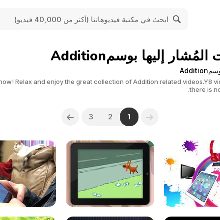
مُشار إليها بوسمAddition
Addit
ow! Relax and enjoy the great collection of Addition related videos.Y8 v
there is n
3
2
1